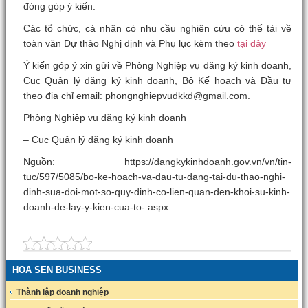
đóng góp ý kiến.
Các tổ chức, cá nhân có nhu cầu nghiên cứu có thể tải về
toàn văn Dự thảo Nghị định và Phụ lục kèm theo
tại đây
Ý kiến góp ý xin gửi về Phòng Nghiệp vụ đăng ký kinh doanh,
Cục Quản lý đăng ký kinh doanh, Bộ Kế hoạch và Đầu tư
theo địa chỉ email: phongnghiepvudkkd@gmail.com.
Phòng Nghiệp vụ đăng ký kinh doanh
– Cục Quản lý đăng ký kinh doanh
Nguồn: https://dangkykinhdoanh.gov.vn/vn/tin-
tuc/597/5085/bo-ke-hoach-va-dau-tu-dang-tai-du-thao-nghi-
dinh-sua-doi-mot-so-quy-dinh-co-lien-quan-den-khoi-su-kinh-
doanh-de-lay-y-kien-cua-to-.aspx
HOA SEN BUSINESS
Thành lập doanh nghiệp