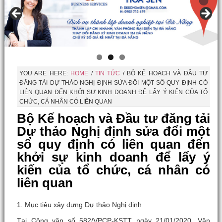
YOU ARE HERE:
HOME
/
TIN TỨC
/
BỘ KẾ HOẠCH VÀ ĐẦU TƯ
ĐĂNG TẢI DỰ THẢO NGHỊ ĐỊNH SỬA ĐỔI MỘT SỐ QUY ĐỊNH CÓ
LIÊN QUAN ĐẾN KHỞI SỰ KINH DOANH ĐỂ LẤY Ý KIẾN CỦA TỔ
CHỨC, CÁ NHÂN CÓ LIÊN QUAN
Bộ Kế hoạch và Đầu tư đăng tải
Dự thảo Nghị định sửa đổi một
số quy định có liên quan đến
khởi sự kinh doanh để lấy ý
kiến của tổ chức, cá nhân có
liên quan
1. Mục tiêu xây dựng Dự thảo Nghị định
Tại Công văn số 582/VPCP-KSTT ngày 21/01/2020, Văn