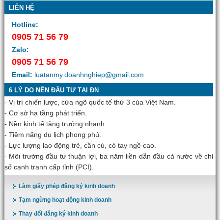
LIÊN HỆ
Hotline:
0905 71 56 79
Zalo:
0905 71 56 79
Email:
luatanmy.doanhnghiep@gmail.com
6 LÝ DO NÊN ĐẦU TƯ TẠI ĐN
- Vị trí chiến lược, cửa ngõ quốc tế thứ 3 của Việt Nam.
- Cơ sở hạ tầng phát triển.
- Nền kinh tế tăng trưởng nhanh.
- Tiềm năng du lịch phong phú.
- Lực lượng lao động trẻ, cần cù, có tay ngề cao.
- Môi trường đầu tư thuận lợi, ba năm liền dẫn đầu cả nước về chỉ
số cạnh tranh cấp tỉnh (PCI).
Làm giấy phép đăng ký kinh doanh
Tạm ngừng hoạt động kinh doanh
Thay đổi đăng ký kinh doanh