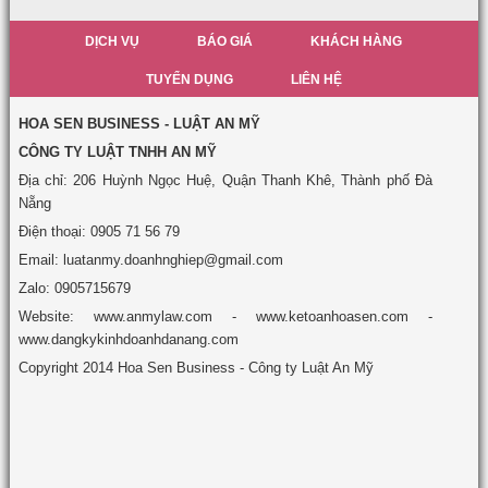
DỊCH VỤ
BÁO GIÁ
KHÁCH HÀNG
TUYỂN DỤNG
LIÊN HỆ
HOA SEN BUSINESS - LUẬT AN MỸ
CÔNG TY LUẬT TNHH AN MỸ
Địa chỉ: 206 Huỳnh Ngọc Huệ, Quận Thanh Khê, Thành phố Đà
Nẵng
Điện thoại: 0905 71 56 79
Email: luatanmy.doanhnghiep@gmail.com
Zalo: 0905715679
Website: www.anmylaw.com - www.ketoanhoasen.com -
www.dangkykinhdoanhdanang.com
Copyright 2014 Hoa Sen Business - Công ty Luật An Mỹ