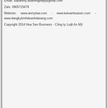
Email: luatanmy.doanhnghiep@gmail.com
Zalo: 0905715679
Website: www.anmylaw.com - www.ketoanhoasen.com -
www.dangkykinhdoanhdanang.com
Copyright 2014 Hoa Sen Business - Công ty Luật An Mỹ