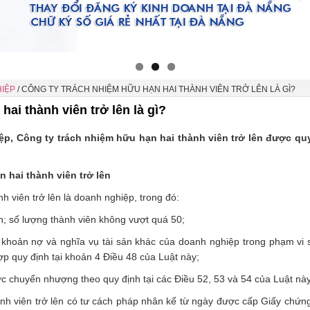
IỆP
/
CÔNG TY TRÁCH NHIỆM HỮU HẠN HAI THÀNH VIÊN TRỞ LÊN LÀ GÌ?
ai thành viên trở lên là gì?
p, Công ty trách nhiệm hữu hạn hai thành viên trở lên được qu
 hai thành viên trở lên
h viên trở lên là doanh nghiệp, trong đó:
ân; số lượng thành viên không vượt quá 50;
 khoản nợ và nghĩa vụ tài sản khác của doanh nghiệp trong phạm vi 
p quy định tại khoản 4 Điều 48 của Luật này;
c chuyển nhượng theo quy định tại các Điều 52, 53 và 54 của Luật này
ành viên trở lên có tư cách pháp nhân kể từ ngày được cấp Giấy chứn