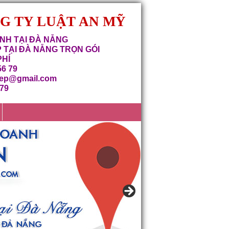
NG TY LUẬT AN MỸ
NH TẠI ĐÀ NẴNG
 TẠI ĐÀ NẴNG TRỌN GÓI
PHÍ
56 79
iep@gmail.com
679