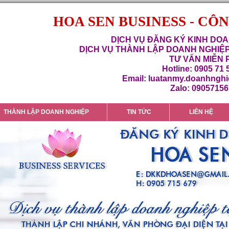
HOA SEN BUSINESS - CÔ
DỊCH VỤ ĐĂNG KÝ KINH DOA
DỊCH VỤ THÀNH LẬP DOANH NGHIỆP
TƯ VẤN MIỄN 
Hotline: 0905 71 
Email: luatanmy.doanhngh
Zalo: 0905715
THÀNH LẬP DOANH NGHIỆP
TIN TỨC
LIÊN HỆ