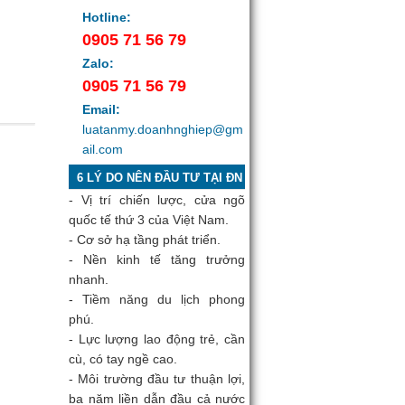
Hotline:
0905 71 56 79
Zalo:
0905 71 56 79
Email:
luatanmy.doanhnghiep@gm
ail.com
6 LÝ DO NÊN ĐẦU TƯ TẠI ĐN
- Vị trí chiến lược, cửa ngõ
quốc tế thứ 3 của Việt Nam.
- Cơ sở hạ tầng phát triển.
- Nền kinh tế tăng trưởng
nhanh.
- Tiềm năng du lịch phong
phú.
- Lực lượng lao động trẻ, cần
cù, có tay ngề cao.
- Môi trường đầu tư thuận lợi,
ba năm liền dẫn đầu cả nước