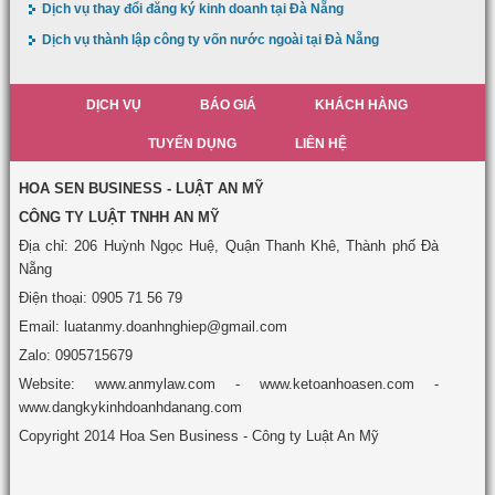
Dịch vụ thay đổi đăng ký kinh doanh tại Đà Nẵng
Dịch vụ thành lập công ty vốn nước ngoài tại Đà Nẵng
DỊCH VỤ
BÁO GIÁ
KHÁCH HÀNG
TUYỂN DỤNG
LIÊN HỆ
HOA SEN BUSINESS - LUẬT AN MỸ
CÔNG TY LUẬT TNHH AN MỸ
Địa chỉ: 206 Huỳnh Ngọc Huệ, Quận Thanh Khê, Thành phố Đà
Nẵng
Điện thoại: 0905 71 56 79
Email: luatanmy.doanhnghiep@gmail.com
Zalo: 0905715679
Website: www.anmylaw.com - www.ketoanhoasen.com -
www.dangkykinhdoanhdanang.com
Copyright 2014 Hoa Sen Business - Công ty Luật An Mỹ