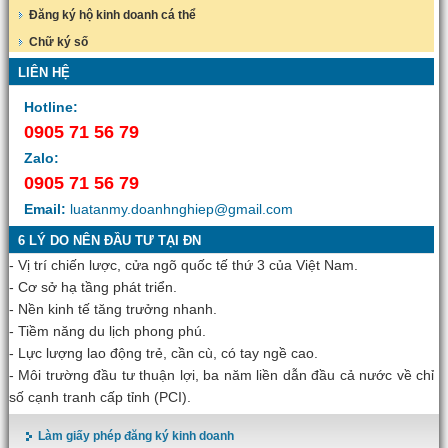
Đăng ký hộ kinh doanh cá thể
Chữ ký số
LIÊN HỆ
Hotline:
0905 71 56 79
Zalo:
0905 71 56 79
Email:
luatanmy.doanhnghiep@gmail.com
6 LÝ DO NÊN ĐẦU TƯ TẠI ĐN
- Vị trí chiến lược, cửa ngõ quốc tế thứ 3 của Việt Nam.
- Cơ sở hạ tầng phát triển.
- Nền kinh tế tăng trưởng nhanh.
- Tiềm năng du lịch phong phú.
- Lực lượng lao động trẻ, cần cù, có tay ngề cao.
- Môi trường đầu tư thuận lợi, ba năm liền dẫn đầu cả nước về chỉ
số cạnh tranh cấp tỉnh (PCI).
Làm giấy phép đăng ký kinh doanh