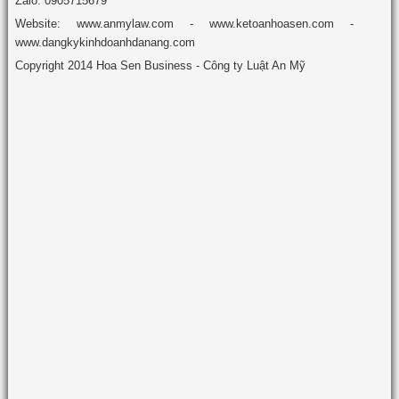
Zalo: 0905715679
Website: www.anmylaw.com - www.ketoanhoasen.com -
www.dangkykinhdoanhdanang.com
Copyright 2014 Hoa Sen Business - Công ty Luật An Mỹ