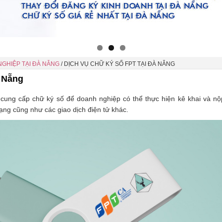
NGHIỆP TẠI ĐÀ NẴNG
/
DỊCH VỤ CHỮ KÝ SỐ FPT TẠI ĐÀ NẴNG
à Nẵng
cung cấp chữ ký số để doanh nghiệp có thể thực hiện kê khai và nộ
ạng cũng như các giao dịch điện tử khác.