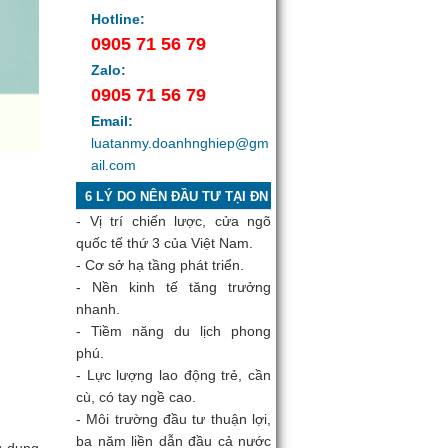
Hotline:
0905 71 56 79
Zalo:
0905 71 56 79
Email:
luatanmy.doanhnghiep@gm
ail.com
6 LÝ DO NÊN ĐẦU TƯ TẠI ĐN
- Vị trí chiến lược, cửa ngõ
quốc tế thứ 3 của Việt Nam.
- Cơ sở hạ tầng phát triển.
- Nền kinh tế tăng trưởng
nhanh.
- Tiềm năng du lịch phong
phú.
- Lực lượng lao động trẻ, cần
cù, có tay ngề cao.
- Môi trường đầu tư thuận lợi,
ba năm liền dẫn đầu cả nước