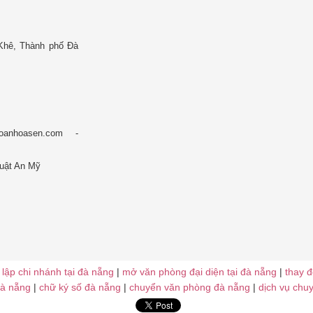
Khê, Thành phố Đà
oanhoasen.com -
Luật An Mỹ
 lập chi nhánh tại đà nẵng
|
mở văn phòng đại diện tại đà nẵng
|
thay đ
đà nẵng
|
chữ ký số đà nẵng
|
chuyển văn phòng đà nẵng
|
dịch vụ chu