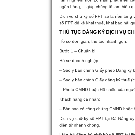
Kinh nghiệm hơn 20 năm phát triển các
ngân hàng,… giúp chúng tôi am hiểu qu
Dịch vụ chữ ký số FPT sẽ là nền tảng v
số FPT để kê khai thuế, khai báo hải qu
THỦ TỤC ĐĂNG KÝ DỊCH VỤ CH
Hồ sơ đơn giản, thủ tục nhanh gọn:
Bước 1 – Chuẩn bị
Hồ sơ doanh nghiệp:
– Sao y bản chính Giấy phép Đăng ký 
– Sao y bản chính Giấy đăng ký thuế (
– Photo CMND hoặc Hộ chiếu của người
Khách hàng cá nhân:
– Bản sao có công chứng CMND hoặc h
Dịch vụ chữ ký số FPT tại Đà Nẵng uy 
điện tử nhanh chóng.
Liên hệ đăng ký chữ ký số FPT tại Đ