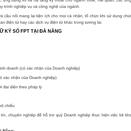
 ứng dụng lõi và hạ tầng kỹ thuật cho ngành thuế, hải quan, các ứn
y trình nghiệp vụ và công nghệ của ngành.
à cầu nối mang lại tiện ích cho mọi cá nhân, tổ chức khi sử dụng chứ
an điện tử hay các dịch vụ điện tử khác trong tương lai.
Ữ KÝ SỐ FPT TẠI ĐÀ NẴNG
kinh doanh (có xác nhận của Doanh nghiệp)
có xác nhận của Doanh nghiệp).
 đại diện theo pháp lý
ộ chiếu
tín, chuyên nghiệp để hỗ trợ quý Doanh nghiệp thực hiện việc kê kha
à Nẵng: