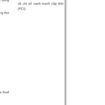
g dụng
về chỉ số cạnh tranh cấp tỉnh
(PCI).
ng thư
i thuế