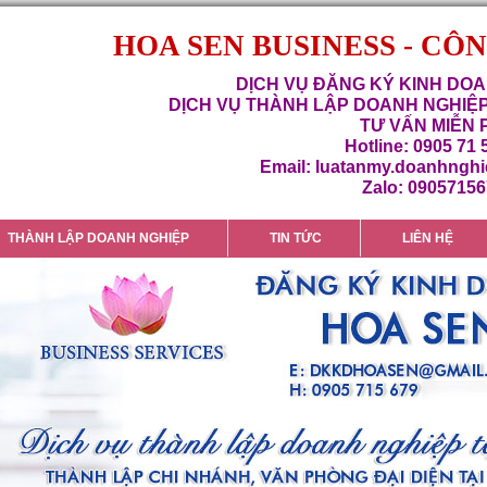
HOA SEN BUSINESS - CÔ
DỊCH VỤ ĐĂNG KÝ KINH DOA
DỊCH VỤ THÀNH LẬP DOANH NGHIỆP
TƯ VẤN MIỄN 
Hotline: 0905 71 
Email: luatanmy.doanhngh
Zalo: 0905715
THÀNH LẬP DOANH NGHIỆP
TIN TỨC
LIÊN HỆ