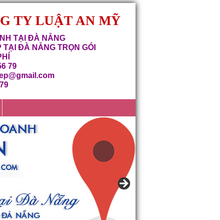
NG TY LUẬT AN MỸ
NH TẠI ĐÀ NẴNG
 TẠI ĐÀ NẴNG TRỌN GÓI
PHÍ
56 79
iep@gmail.com
679