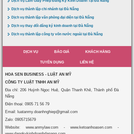
Dịch Vụ Làm Giấy Phép Đăng Ký Kinh Doanh Tại Đà Nẵng
Dịch vụ thành lập chi nhánh tại Đà Nẵng
Dịch vụ thành lập văn phòng đại diện tại Đà Nẵng
Dịch vụ thay đổi đăng ký kinh doanh tại Đà Nẵng
Dịch vụ thành lập công ty vốn nước ngoài tại Đà Nẵng
DỊCH VỤ
BÁO GIÁ
KHÁCH HÀNG
TUYỂN DỤNG
LIÊN HỆ
HOA SEN BUSINESS - LUẬT AN MỸ
CÔNG TY LUẬT TNHH AN MỸ
Địa chỉ: 206 Huỳnh Ngọc Huệ, Quận Thanh Khê, Thành phố Đà
Nẵng
Điện thoại: 0905 71 56 79
Email: luatanmy.doanhnghiep@gmail.com
Zalo: 0905715679
Website: www.anmylaw.com - www.ketoanhoasen.com -
www.dangkykinhdoanhdanang.com