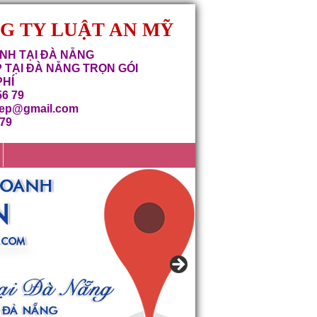
NG TY LUẬT AN MỸ
NH TẠI ĐÀ NẴNG
 TẠI ĐÀ NẴNG TRỌN GÓI
PHÍ
56 79
iep@gmail.com
679