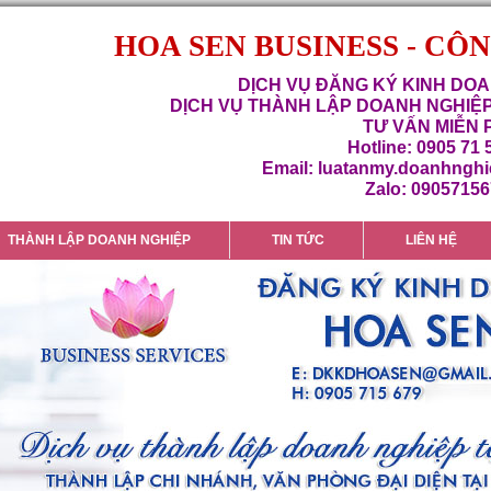
HOA SEN BUSINESS - CÔ
DỊCH VỤ ĐĂNG KÝ KINH DOA
DỊCH VỤ THÀNH LẬP DOANH NGHIỆP
TƯ VẤN MIỄN 
Hotline: 0905 71 
Email: luatanmy.doanhngh
Zalo: 0905715
THÀNH LẬP DOANH NGHIỆP
TIN TỨC
LIÊN HỆ