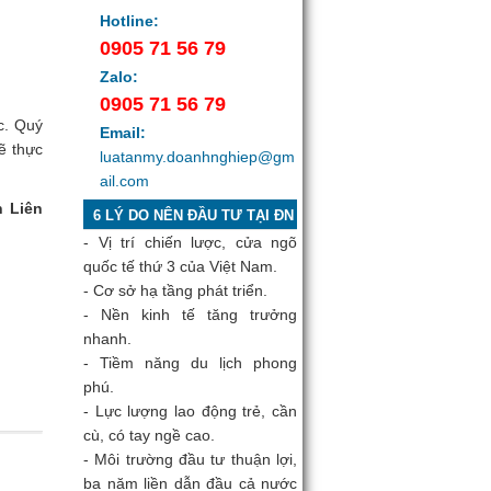
Hotline:
0905 71 56 79
Zalo:
0905 71 56 79
c. Quý
Email:
ẽ thực
luatanmy.doanhnghiep@gm
ail.com
n Liên
6 LÝ DO NÊN ĐẦU TƯ TẠI ĐN
- Vị trí chiến lược, cửa ngõ
quốc tế thứ 3 của Việt Nam.
- Cơ sở hạ tầng phát triển.
- Nền kinh tế tăng trưởng
nhanh.
- Tiềm năng du lịch phong
phú.
- Lực lượng lao động trẻ, cần
cù, có tay ngề cao.
- Môi trường đầu tư thuận lợi,
ba năm liền dẫn đầu cả nước