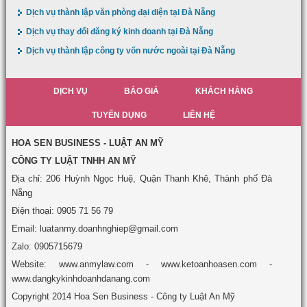
Dịch vụ thành lập văn phòng đại diện tại Đà Nẵng
Dịch vụ thay đổi đăng ký kinh doanh tại Đà Nẵng
Dịch vụ thành lập công ty vốn nước ngoài tại Đà Nẵng
DỊCH VỤ
BÁO GIÁ
KHÁCH HÀNG
TUYỂN DỤNG
LIÊN HỆ
HOA SEN BUSINESS - LUẬT AN MỸ
CÔNG TY LUẬT TNHH AN MỸ
Địa chỉ: 206 Huỳnh Ngọc Huệ, Quận Thanh Khê, Thành phố Đà
Nẵng
Điện thoại: 0905 71 56 79
Email: luatanmy.doanhnghiep@gmail.com
Zalo: 0905715679
Website: www.anmylaw.com - www.ketoanhoasen.com -
www.dangkykinhdoanhdanang.com
Copyright 2014 Hoa Sen Business - Công ty Luật An Mỹ