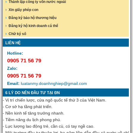
Thành lập công ty vốn nước ngoài
Xin giấy phép con
Đăng ký bảo hộ thương hiệu
Đăng ký hộ kinh doanh cá thể
Chữ ký số
LIÊN HỆ
Hotline:
0905 71 56 79
Zalo:
0905 71 56 79
Email:
luatanmy.doanhnghiep@gmail.com
6 LÝ DO NÊN ĐẦU TƯ TẠI ĐN
- Vị trí chiến lược, cửa ngõ quốc tế thứ 3 của Việt Nam.
- Cơ sở hạ tầng phát triển.
- Nền kinh tế tăng trưởng nhanh.
- Tiềm năng du lịch phong phú.
- Lực lượng lao động trẻ, cần cù, có tay ngề cao.
- Môi trường đầu tư thuận lợi, ba năm liền dẫn đầu cả nước về chỉ