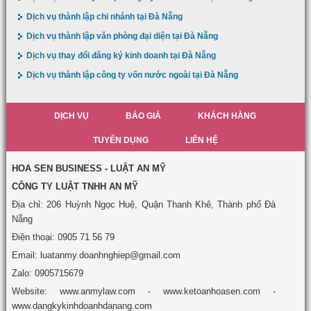
Dịch vụ thành lập chi nhánh tại Đà Nẵng
Dịch vụ thành lập văn phòng đại diện tại Đà Nẵng
Dịch vụ thay đổi đăng ký kinh doanh tại Đà Nẵng
Dịch vụ thành lập công ty vốn nước ngoài tại Đà Nẵng
DỊCH VỤ
BÁO GIÁ
KHÁCH HÀNG
TUYỂN DỤNG
LIÊN HỆ
HOA SEN BUSINESS - LUẬT AN MỸ
CÔNG TY LUẬT TNHH AN MỸ
Địa chỉ: 206 Huỳnh Ngọc Huệ, Quận Thanh Khê, Thành phố Đà
Nẵng
Điện thoại: 0905 71 56 79
Email: luatanmy.doanhnghiep@gmail.com
Zalo: 0905715679
Website: www.anmylaw.com - www.ketoanhoasen.com -
www.dangkykinhdoanhdanang.com