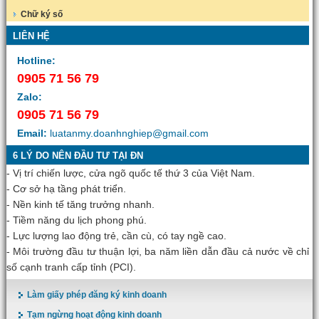
Chữ ký số
LIÊN HỆ
Hotline:
0905 71 56 79
Zalo:
0905 71 56 79
Email:
luatanmy.doanhnghiep@gmail.com
6 LÝ DO NÊN ĐẦU TƯ TẠI ĐN
- Vị trí chiến lược, cửa ngõ quốc tế thứ 3 của Việt Nam.
- Cơ sở hạ tầng phát triển.
- Nền kinh tế tăng trưởng nhanh.
- Tiềm năng du lịch phong phú.
- Lực lượng lao động trẻ, cần cù, có tay ngề cao.
- Môi trường đầu tư thuận lợi, ba năm liền dẫn đầu cả nước về chỉ
số cạnh tranh cấp tỉnh (PCI).
Làm giấy phép đăng ký kinh doanh
Tạm ngừng hoạt động kinh doanh