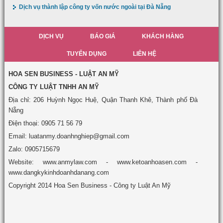
Dịch vụ thành lập công ty vốn nước ngoài tại Đà Nẵng
DỊCH VỤ
BÁO GIÁ
KHÁCH HÀNG
TUYỂN DỤNG
LIÊN HỆ
HOA SEN BUSINESS - LUẬT AN MỸ
CÔNG TY LUẬT TNHH AN MỸ
Địa chỉ: 206 Huỳnh Ngọc Huệ, Quận Thanh Khê, Thành phố Đà
Nẵng
Điện thoại: 0905 71 56 79
Email: luatanmy.doanhnghiep@gmail.com
Zalo: 0905715679
Website: www.anmylaw.com - www.ketoanhoasen.com -
www.dangkykinhdoanhdanang.com
Copyright 2014 Hoa Sen Business - Công ty Luật An Mỹ