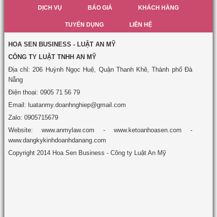
DỊCH VỤ
BÁO GIÁ
KHÁCH HÀNG
TUYỂN DỤNG
LIÊN HỆ
HOA SEN BUSINESS - LUẬT AN MỸ
CÔNG TY LUẬT TNHH AN MỸ
Địa chỉ: 206 Huỳnh Ngọc Huệ, Quận Thanh Khê, Thành phố Đà
Nẵng
Điện thoại: 0905 71 56 79
Email: luatanmy.doanhnghiep@gmail.com
Zalo: 0905715679
Website: www.anmylaw.com - www.ketoanhoasen.com -
www.dangkykinhdoanhdanang.com
Copyright 2014 Hoa Sen Business - Công ty Luật An Mỹ