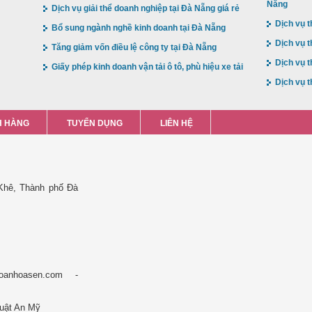
Nẵng
Dịch vụ giải thể doanh nghiệp tại Đà Nẵng giá rẻ
Dịch vụ t
Bổ sung ngành nghề kinh doanh tại Đà Nẵng
Dịch vụ t
Tăng giảm vốn điều lệ công ty tại Đà Nẵng
Dịch vụ t
Giấy phép kinh doanh vận tải ô tô, phù hiệu xe tải
Dịch vụ t
 HÀNG
TUYỂN DỤNG
LIÊN HỆ
Khê, Thành phố Đà
oanhoasen.com -
Luật An Mỹ