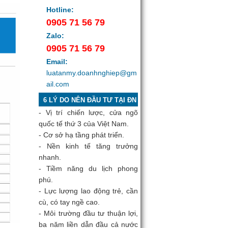
Hotline:
0905 71 56 79
Zalo:
0905 71 56 79
Email:
luatanmy.doanhnghiep@gm
ail.com
6 LÝ DO NÊN ĐẦU TƯ TẠI ĐN
- Vị trí chiến lược, cửa ngõ
quốc tế thứ 3 của Việt Nam.
- Cơ sở hạ tầng phát triển.
- Nền kinh tế tăng trưởng
nhanh.
- Tiềm năng du lịch phong
phú.
- Lực lượng lao động trẻ, cần
cù, có tay ngề cao.
- Môi trường đầu tư thuận lợi,
ba năm liền dẫn đầu cả nước