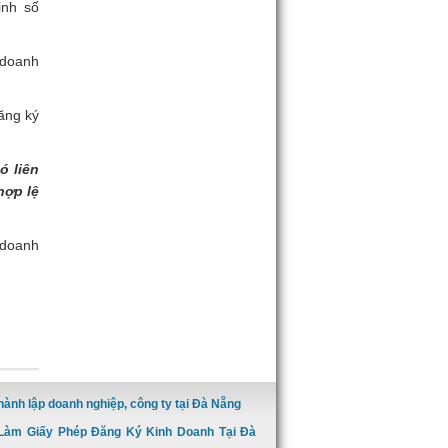
ịnh số
 doanh
ăng ký
ó liên
hợp lệ
 doanh
hành lập doanh nghiệp, công ty tại Đà Nẵng
Làm Giấy Phép Đăng Ký Kinh Doanh Tại Đà