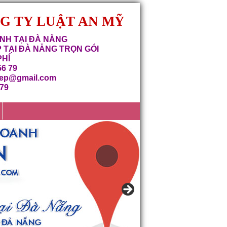
NG TY LUẬT AN MỸ
NH TẠI ĐÀ NẴNG
 TẠI ĐÀ NẴNG TRỌN GÓI
PHÍ
56 79
iep@gmail.com
679