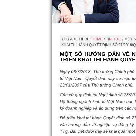
YOU ARE HERE:
HOME
/
TIN TỨC
/
MỘT S
KHAI THI HÀNH QUYẾT ĐỊNH SỐ 27/2018/
MỘT SỐ HƯỚNG DẪN VỀ N
TRIỂN KHAI THI HÀNH QUYẾ
Ngày 06/7/2018, Thủ tướng Chính phủ
tế Việt Nam. Quyết định này có hiệu l
23/01/2007 của Thủ tướng Chính phủ.
Căn cứ quy định tại Nghị định số 78/2
Hệ thống ngành kinh tế Việt Nam ban
ký doanh nghiệp và áp dụng trên các h
Để triển khai thi hành Quyết định số
văn hướng dẫn về nghiệp vụ đăng ký d
TTg. Bài viết dưới đây sẽ khái quát mộ