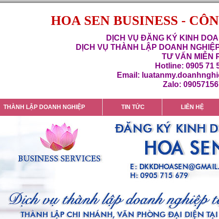
HOA SEN BUSINESS - CÔ
DỊCH VỤ ĐĂNG KÝ KINH DOA
DỊCH VỤ THÀNH LẬP DOANH NGHIỆP
TƯ VẤN MIỄN 
Hotline: 0905 71 
Email: luatanmy.doanhngh
Zalo: 0905715
THÀNH LẬP DOANH NGHIỆP
TIN TỨC
LIÊN HỆ