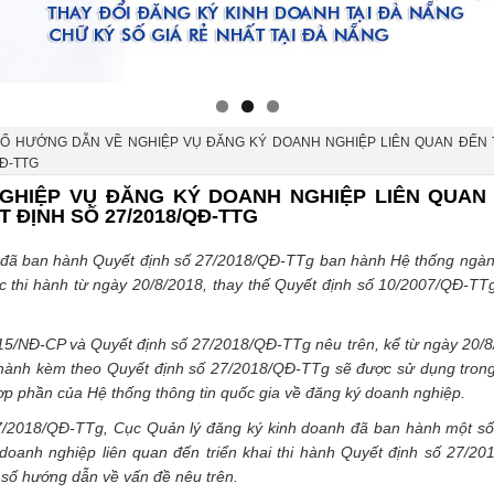
Ố HƯỚNG DẪN VỀ NGHIỆP VỤ ĐĂNG KÝ DOANH NGHIỆP LIÊN QUAN ĐẾN 
QĐ-TTG
GHIỆP VỤ ĐĂNG KÝ DOANH NGHIỆP LIÊN QUAN
T ĐỊNH SỐ 27/2018/QĐ-TTG
 đã ban hành Quyết định số 27/2018/QĐ-TTg ban hành Hệ thống ngàn
ực thi hành từ ngày 20/8/2018, thay thế Quyết định số 10/2007/QĐ-TT
015/NĐ-CP và Quyết định số 27/2018/QĐ-TTg nêu trên, kể từ ngày 20/8
 hành kèm theo Quyết định số 27/2018/QĐ-TTg sẽ được sử dụng tron
ợp phần của Hệ thống thông tin quốc gia về đăng ký doanh nghiệp.
 27/2018/QĐ-TTg, Cục Quản lý đăng ký kinh doanh đã ban hành một s
oanh nghiệp liên quan đến triển khai thi hành Quyết định số 27/20
t số hướng dẫn về vấn đề nêu trên.