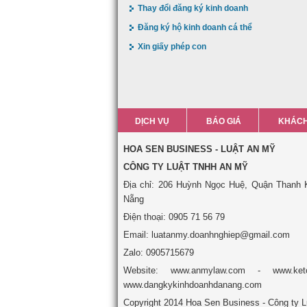
Thay đổi đăng ký kinh doanh
Đăng ký hộ kinh doanh cá thể
Xin giấy phép con
DỊCH VỤ
BÁO GIÁ
KHÁCH
HOA SEN BUSINESS - LUẬT AN MỸ
CÔNG TY LUẬT TNHH AN MỸ
Địa chỉ: 206 Huỳnh Ngọc Huệ, Quận Thanh 
Nẵng
Điện thoại: 0905 71 56 79
Email: luatanmy.doanhnghiep@gmail.com
Zalo: 0905715679
Website: www.anmylaw.com - www.ket
www.dangkykinhdoanhdanang.com
Copyright 2014 Hoa Sen Business - Công ty 