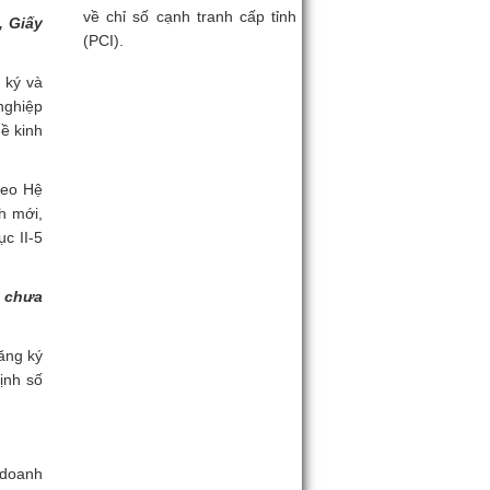
về chỉ số cạnh tranh cấp tỉnh
, Giấy
(PCI).
 ký và
nghiệp
ề kinh
heo Hệ
h mới,
c II-5
à chưa
ăng ký
ịnh số
 doanh