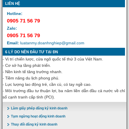
LIÊN HỆ
Hotline:
0905 71 56 79
Zalo:
0905 71 56 79
Email:
luatanmy.doanhnghiep@gmail.com
6 LÝ DO NÊN ĐẦU TƯ TẠI ĐN
- Vị trí chiến lược, cửa ngõ quốc tế thứ 3 của Việt Nam.
- Cơ sở hạ tầng phát triển.
- Nền kinh tế tăng trưởng nhanh.
- Tiềm năng du lịch phong phú.
- Lực lượng lao động trẻ, cần cù, có tay ngề cao.
- Môi trường đầu tư thuận lợi, ba năm liền dẫn đầu cả nước về chỉ
số cạnh tranh cấp tỉnh (PCI).
Làm giấy phép đăng ký kinh doanh
Tạm ngừng hoạt động kinh doanh
Thay đổi đăng ký kinh doanh