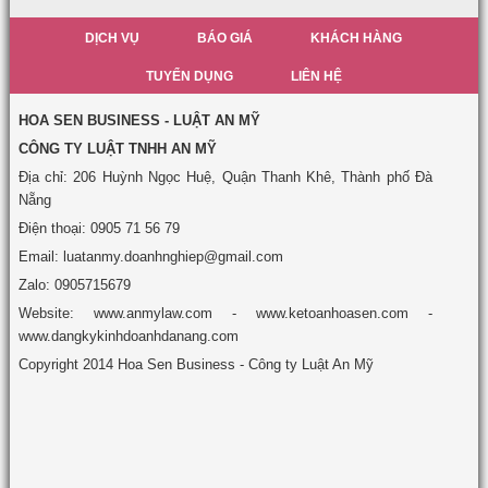
DỊCH VỤ
BÁO GIÁ
KHÁCH HÀNG
TUYỂN DỤNG
LIÊN HỆ
HOA SEN BUSINESS - LUẬT AN MỸ
CÔNG TY LUẬT TNHH AN MỸ
Địa chỉ: 206 Huỳnh Ngọc Huệ, Quận Thanh Khê, Thành phố Đà
Nẵng
Điện thoại: 0905 71 56 79
Email: luatanmy.doanhnghiep@gmail.com
Zalo: 0905715679
Website: www.anmylaw.com - www.ketoanhoasen.com -
www.dangkykinhdoanhdanang.com
Copyright 2014 Hoa Sen Business - Công ty Luật An Mỹ