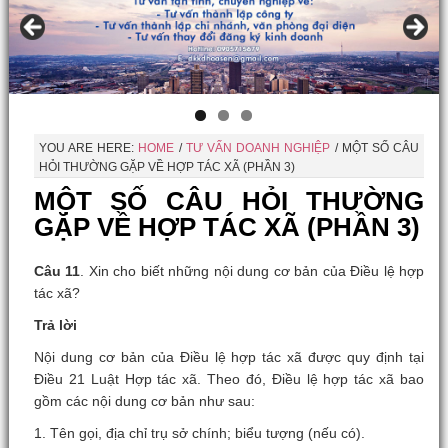
YOU ARE HERE:
HOME
/
TƯ VẤN DOANH NGHIỆP
/
MỘT SỐ CÂU
HỎI THƯỜNG GẶP VỀ HỢP TÁC XÃ (PHẦN 3)
MỘT SỐ CÂU HỎI THƯỜNG
GẶP VỀ HỢP TÁC XÃ (PHẦN 3)
Câu 1
1
. Xin cho biết
những nội dung cơ bản của Điều lệ hợp
tác xã
?
Trả lời
Nội dung cơ bản của Điều lệ hợp tác xã được quy định tại
Điều 21 Luật Hợp tác xã. Theo đó, Điều lệ hợp tác xã bao
gồm các nội dung cơ bản như sau:
1. Tên gọi, địa chỉ trụ sở chính; biểu tượng (nếu có).