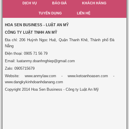
DỊCH VỤ
BÁO GIÁ
KHÁCH HÀNG
TUYỂN DỤNG
LIÊN HỆ
HOA SEN BUSINESS - LUẬT AN MỸ
CÔNG TY LUẬT TNHH AN MỸ
Địa chỉ: 206 Huỳnh Ngọc Huệ, Quận Thanh Khê, Thành phố Đà
Nẵng
Điện thoại: 0905 71 56 79
Email: luatanmy.doanhnghiep@gmail.com
Zalo: 0905715679
Website: www.anmylaw.com - www.ketoanhoasen.com -
www.dangkykinhdoanhdanang.com
Copyright 2014 Hoa Sen Business - Công ty Luật An Mỹ