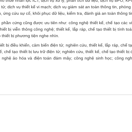
ho thuê nhân lực ICT; dịch vụ xử lý, phân tích dữ liệu; dịch vụ BPO, K
 tử; dịch vụ thiết kế vi mạch; dịch vụ giám sát an toàn thông tin, phòn
, ứng cứu sự cố, khôi phục dữ liệu, kiểm tra, đánh giá an toàn thông ti
phần cứng cũng được ưu tiên như: công nghệ thiết kế, chế tạo các v
thiết bị viễn thông công nghệ; thiết kế, lắp ráp, chế tạo thiết bị tính to
o thiết bị phương tiện nghe nhìn.
iết bị điều khiển, cảm biến điện tử; nghiên cứu, thiết kế, lắp ráp, chế tạ
, chế tạo thiết bị lưu trữ điện tử; nghiên cứu, thiết kế, chế tạo thiết bị 
ông nghệ ảo hóa và điện toán đám mây; công nghệ sinh học; công ngh