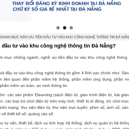
DANH MỤC NÀO ƯU TIÊN ĐẦU TƯ VÀO KHU CÔNG NGHỆ THÔNG TIN ĐÀ NẴ
 đầu tư vào khu công nghệ thông tin Đà Nẵng?
 mục những ngành, nghề ưu tiên đầu tư vào khu công nghệ thông t
út đầu tư vào khu công nghệ thông tin gồm 4 lĩnh vực chính như: Sả
m liên quan đến phần mềm hệ thống, phần mềm ứng dụng, phần 
, phần mềm an toàn, an ninh thông tin.
: các sản phẩm Elearning (sách điện tử, giáo trình điện tử, bài giản
n; các loại trò chơi điện tử trên máy tính, thiết bị di động, trò chơi trự
 trên mạng; thư viện điện tử, thư viện trực tuyến; phim số, ảnh số, s
 vẽ thiết kế số; quảng cáo số.
 tư vấn, thiết kế; dịch vụ tích hợp hệ thống; dịch vụ quản trị hệ thốn