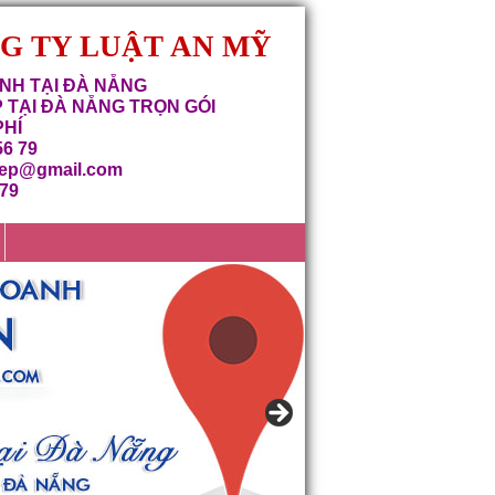
NG TY LUẬT AN MỸ
NH TẠI ĐÀ NẴNG
 TẠI ĐÀ NẴNG TRỌN GÓI
PHÍ
56 79
iep@gmail.com
679