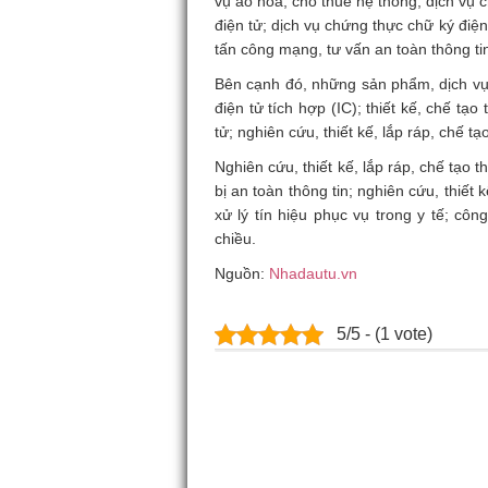
vụ ảo hóa, cho thuê hệ thống; dịch vụ c
điện tử; dịch vụ chứng thực chữ ký điện
tấn công mạng, tư vấn an toàn thông tin
Bên cạnh đó, những sản phẩm, dịch vụ 
điện tử tích hợp (IC); thiết kế, chế tạo 
tử; nghiên cứu, thiết kế, lắp ráp, chế tạ
Nghiên cứu, thiết kế, lắp ráp, chế tạo th
bị an toàn thông tin; nghiên cứu, thiết kế
xử lý tín hiệu phục vụ trong y tế; c
chiều.
Nguồn:
Nhadautu.vn
5/5 - (1 vote)