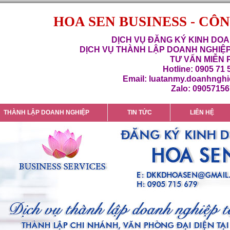
HOA SEN BUSINESS - CÔ
DỊCH VỤ ĐĂNG KÝ KINH DOA
DỊCH VỤ THÀNH LẬP DOANH NGHIỆP
TƯ VẤN MIỄN 
Hotline: 0905 71 
Email: luatanmy.doanhngh
Zalo: 0905715
THÀNH LẬP DOANH NGHIỆP
TIN TỨC
LIÊN HỆ