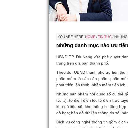
YOU ARE HERE:
HOME
/
TIN TỨC
/
NHỮNG 
Những danh mục nào ưu tiên
UBND TP. Đà Nẵng vừa phê duyệt danh
trung trên địa bàn thành phố.
Theo đó, UBND thành phố ưu tiên thu h
phần mềm là các sản phẩm phần mề
phát triển lập trình, phần mềm tiện ích
Những sản phẩm nội dung số cụ thể gồm
tử,…); từ điển điện tử, từ điển trực tuyế
kho dữ liệu số, kho thông tin tổng hợp
đồ họa; bản đồ dữ liệu thông tin số, bản
Dịch vụ công nghệ thông tin gồm dịch vụ