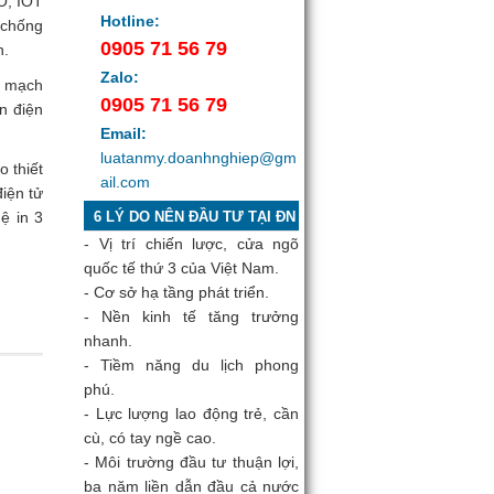
PO, IOT
Hotline:
g chống
0905 71 56 79
n.
Zalo:
i mạch
0905 71 56 79
án điện
Email:
luatanmy.doanhnghiep@gm
o thiết
ail.com
điện tử
ệ in 3
6 LÝ DO NÊN ĐẦU TƯ TẠI ĐN
- Vị trí chiến lược, cửa ngõ
quốc tế thứ 3 của Việt Nam.
- Cơ sở hạ tầng phát triển.
- Nền kinh tế tăng trưởng
nhanh.
- Tiềm năng du lịch phong
phú.
- Lực lượng lao động trẻ, cần
cù, có tay ngề cao.
- Môi trường đầu tư thuận lợi,
ba năm liền dẫn đầu cả nước