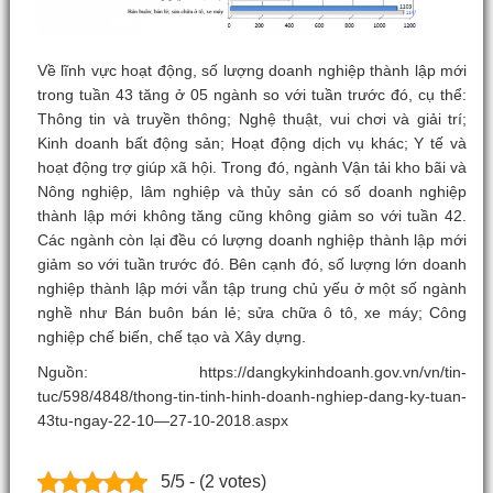
Về lĩnh vực hoạt động, số lượng doanh nghiệp thành lập mới
trong tuần 43 tăng ở 05 ngành so với tuần trước đó, cụ thể:
Thông tin và truyền thông; Nghệ thuật, vui chơi và giải trí;
Kinh doanh bất động sản; Hoạt động dịch vụ khác; Y tế và
hoạt động trợ giúp xã hội. Trong đó, ngành Vận tải kho bãi và
Nông nghiệp, lâm nghiệp và thủy sản có số doanh nghiệp
thành lập mới không tăng cũng không giảm so với tuần 42.
Các ngành còn lại đều có lượng doanh nghiệp thành lập mới
giảm so với tuần trước đó. Bên cạnh đó, số lượng lớn doanh
nghiệp thành lập mới vẫn tập trung chủ yếu ở một số ngành
nghề như Bán buôn bán lẻ; sửa chữa ô tô, xe máy; Công
nghiệp chế biến, chế tạo và Xây dựng.
Nguồn: https://dangkykinhdoanh.gov.vn/vn/tin-
tuc/598/4848/thong-tin-tinh-hinh-doanh-nghiep-dang-ky-tuan-
43tu-ngay-22-10—27-10-2018.aspx
5/5 - (2 votes)