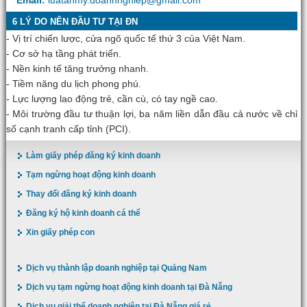
Email:
luatanmy.doanhnghiep@gmail.com
6 LÝ DO NÊN ĐẦU TƯ TẠI ĐN
- Vị trí chiến lược, cửa ngõ quốc tế thứ 3 của Việt Nam.
- Cơ sở hạ tầng phát triển.
- Nền kinh tế tăng trưởng nhanh.
- Tiềm năng du lịch phong phú.
- Lực lượng lao động trẻ, cần cù, có tay ngề cao.
- Môi trường đầu tư thuận lợi, ba năm liền dẫn đầu cả nước về chỉ
số cạnh tranh cấp tỉnh (PCI).
Làm giấy phép đăng ký kinh doanh
Tạm ngừng hoạt động kinh doanh
Thay đổi đăng ký kinh doanh
Đăng ký hộ kinh doanh cá thể
Xin giấy phép con
Dịch vụ thành lập doanh nghiệp tại Quảng Nam
Dịch vụ tạm ngừng hoạt động kinh doanh tại Đà Nẵng
Dịch vụ giải thể doanh nghiệp tại Đà Nẵng giá rẻ