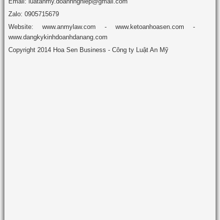
Email: luatanmy.doanhnghiep@gmail.com
Zalo: 0905715679
Website: www.anmylaw.com - www.ketoanhoasen.com -
www.dangkykinhdoanhdanang.com
Copyright 2014 Hoa Sen Business - Công ty Luật An Mỹ