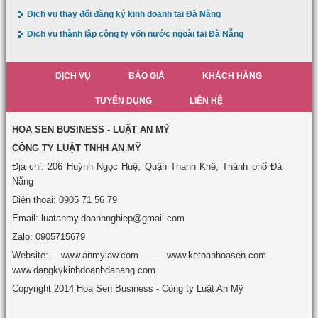
Dịch vụ thay đổi đăng ký kinh doanh tại Đà Nẵng
Dịch vụ thành lập công ty vốn nước ngoài tại Đà Nẵng
DỊCH VỤ
BÁO GIÁ
KHÁCH HÀNG
TUYỂN DỤNG
LIÊN HỆ
HOA SEN BUSINESS - LUẬT AN MỸ
CÔNG TY LUẬT TNHH AN MỸ
Địa chỉ: 206 Huỳnh Ngọc Huệ, Quận Thanh Khê, Thành phố Đà
Nẵng
Điện thoại: 0905 71 56 79
Email: luatanmy.doanhnghiep@gmail.com
Zalo: 0905715679
Website: www.anmylaw.com - www.ketoanhoasen.com -
www.dangkykinhdoanhdanang.com
Copyright 2014 Hoa Sen Business - Công ty Luật An Mỹ