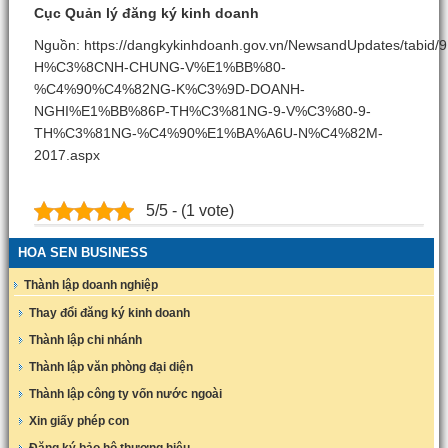
Cục Quản lý đăng ký kinh doanh
Nguồn: https://dangkykinhdoanh.gov.vn/NewsandUpdates/tabid
H%C3%8CNH-CHUNG-V%E1%BB%80-
%C4%90%C4%82NG-K%C3%9D-DOANH-
NGHI%E1%BB%86P-TH%C3%81NG-9-V%C3%80-9-
TH%C3%81NG-%C4%90%E1%BA%A6U-N%C4%82M-
2017.aspx
5/5 - (1 vote)
HOA SEN BUSINESS
Thành lập doanh nghiệp
Thay đổi đăng ký kinh doanh
Thành lập chi nhánh
Thành lập văn phòng đại diện
Thành lập công ty vốn nước ngoài
Xin giấy phép con
Đăng ký bảo hộ thương hiệu