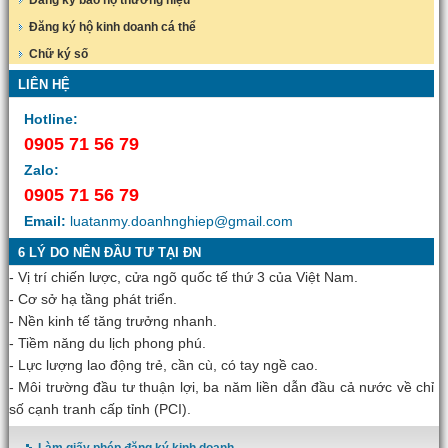
Đăng ký hộ kinh doanh cá thể
Chữ ký số
LIÊN HỆ
Hotline:
0905 71 56 79
Zalo:
0905 71 56 79
Email:
luatanmy.doanhnghiep@gmail.com
6 LÝ DO NÊN ĐẦU TƯ TẠI ĐN
- Vị trí chiến lược, cửa ngõ quốc tế thứ 3 của Việt Nam.
- Cơ sở hạ tầng phát triển.
- Nền kinh tế tăng trưởng nhanh.
- Tiềm năng du lịch phong phú.
- Lực lượng lao động trẻ, cần cù, có tay ngề cao.
- Môi trường đầu tư thuận lợi, ba năm liền dẫn đầu cả nước về chỉ
số cạnh tranh cấp tỉnh (PCI).
Làm giấy phép đăng ký kinh doanh