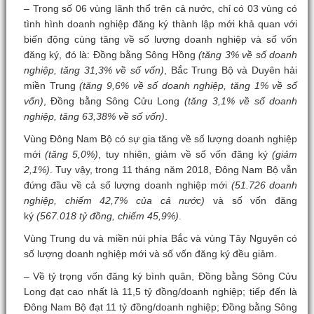
– Trong số 06 vùng lãnh thổ trên cả nước, chỉ có 03 vùng có
tình hình doanh nghiệp đăng ký thành lập mới khả quan với
biến động cùng tăng về số lượng doanh nghiệp và số vốn
đăng ký, đó là: Đồng bằng Sông Hồng
(tăng 3% về số doanh
nghiệp, tăng 31,3% về số vốn)
, Bắc Trung Bộ và Duyên hải
miền Trung
(tăng 9,6% về số doanh nghiệp, tăng 1% về số
vốn)
, Đồng bằng Sông Cửu Long
(tăng 3,1% về số doanh
nghiệp, tăng 63,38% về số vốn)
.
Vùng Đông Nam Bộ có sự gia tăng về số lượng doanh nghiệp
mới
(tăng 5,0%)
, tuy nhiên, giảm về số vốn đăng ký
(giảm
2,1%)
. Tuy vậy, trong 11 tháng năm 2018, Đông Nam Bộ vẫn
đứng đầu về cả số lượng doanh nghiệp mới
(51.726 doanh
nghiệp, chiếm 42,7% của cả nước)
và số vốn đăng
ký
(567.018 tỷ đồng, chiếm 45,9%)
.
Vùng Trung du và miền núi phía Bắc và vùng Tây Nguyên có
số lượng doanh nghiệp mới và số vốn đăng ký đều giảm.
– Về tỷ trọng vốn đăng ký bình quân, Đồng bằng Sông Cửu
Long đạt cao nhất là 11,5 tỷ đồng/doanh nghiệp; tiếp đến là
Đông Nam Bộ đạt 11 tỷ đồng/doanh nghiệp; Đồng bằng Sông