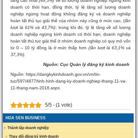
tăng cao nhất
(45,3%)
về số lượng doanh nghiệp ngừng kinh
doanh có thời hạn, đồng thời, tỷ lệ tăng số lượng doanh
nghiệp ngừng hoạt động không đăng ký và doanh nghiệp
hoàn tất thủ tục giải thể của nhóm này cũng ở mức cao, (
lần
lượt là 61% và 43,7%)
; trong khi đó, tỷ lệ tăng về số lượng
doanh nghiệp ngừng kinh doanh có thời hạn, doanh nghiệp
hoàn tất thủ tục giải thể ở nhóm doanh nghiệp có quy mô vốn
từ 0 – 10 tỷ đồng là ở mức thấp hơn
(lần lượt là 63,1% và
37,3%)
.
Nguồn: Cục Quản lý đăng ký kinh doanh
Nguồn: https://dangkykinhdoanh.gov.vn/vn/tin-
tuc/597/4877/tinh-hinh-dang-ky-doanh-nghiep-thang-11-va-
11-thang-nam-2018.aspx
5/5 - (1 vote)
HOA SEN BUSINESS
Thành lập doanh nghiệp
Thay đổi đăng ký kinh doanh