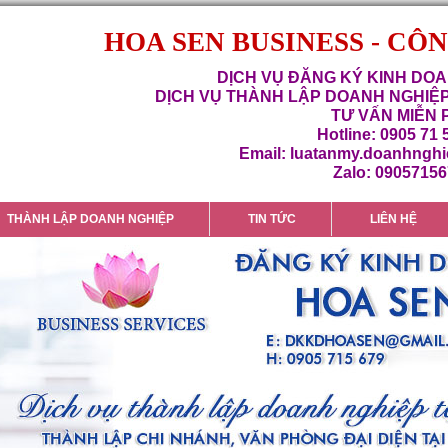
HOA SEN BUSINESS - CÔ
DỊCH VỤ ĐĂNG KÝ KINH DOA
DỊCH VỤ THÀNH LẬP DOANH NGHIỆP
TƯ VẤN MIỄN 
Hotline: 0905 71 
Email: luatanmy.doanhngh
Zalo: 0905715
THÀNH LẬP DOANH NGHIỆP
TIN TỨC
LIÊN HỆ