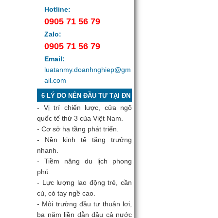
Hotline:
0905 71 56 79
Zalo:
0905 71 56 79
Email:
luatanmy.doanhnghiep@gm
ail.com
6 LÝ DO NÊN ĐẦU TƯ TẠI ĐN
- Vị trí chiến lược, cửa ngõ
quốc tế thứ 3 của Việt Nam.
- Cơ sở hạ tầng phát triển.
- Nền kinh tế tăng trưởng
nhanh.
- Tiềm năng du lịch phong
phú.
- Lực lượng lao động trẻ, cần
cù, có tay ngề cao.
- Môi trường đầu tư thuận lợi,
ba năm liền dẫn đầu cả nước