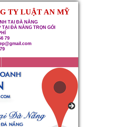
NG TY LUẬT AN MỸ
NH TẠI ĐÀ NẴNG
 TẠI ĐÀ NẴNG TRỌN GÓI
PHÍ
56 79
iep@gmail.com
679