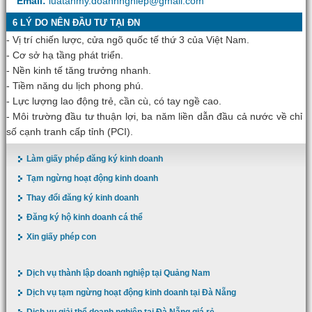
Email:
luatanmy.doanhnghiep@gmail.com
6 LÝ DO NÊN ĐẦU TƯ TẠI ĐN
- Vị trí chiến lược, cửa ngõ quốc tế thứ 3 của Việt Nam.
- Cơ sở hạ tầng phát triển.
- Nền kinh tế tăng trưởng nhanh.
- Tiềm năng du lịch phong phú.
- Lực lượng lao động trẻ, cần cù, có tay ngề cao.
- Môi trường đầu tư thuận lợi, ba năm liền dẫn đầu cả nước về chỉ
số cạnh tranh cấp tỉnh (PCI).
Làm giấy phép đăng ký kinh doanh
Tạm ngừng hoạt động kinh doanh
Thay đổi đăng ký kinh doanh
Đăng ký hộ kinh doanh cá thể
Xin giấy phép con
Dịch vụ thành lập doanh nghiệp tại Quảng Nam
Dịch vụ tạm ngừng hoạt động kinh doanh tại Đà Nẵng
Dịch vụ giải thể doanh nghiệp tại Đà Nẵng giá rẻ