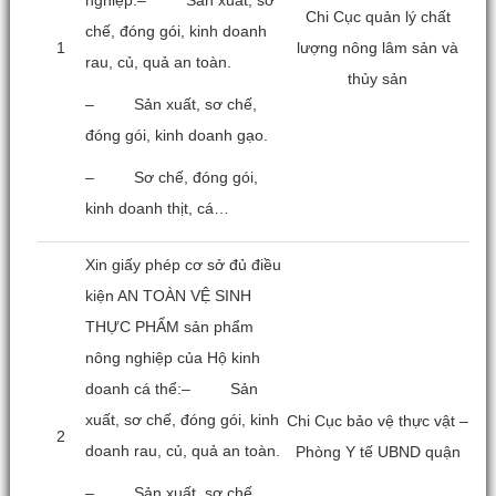
Chi Cục quản lý chất
chế, đóng gói, kinh doanh
1
lượng nông lâm sản và
rau, củ, quả an toàn.
thủy sản
– Sản xuất, sơ chế,
đóng gói, kinh doanh gạo.
– Sơ chế, đóng gói,
kinh doanh thịt, cá…
Xin giấy phép cơ sở đủ điều
kiện AN TOÀN VỆ SINH
THỰC PHẨM sản phẩm
nông nghiệp của Hộ kinh
doanh cá thể:– Sản
xuất, sơ chế, đóng gói, kinh
Chi Cục bảo vệ thực vật –
2
doanh rau, củ, quả an toàn.
Phòng Y tế UBND quận
– Sản xuất, sơ chế,