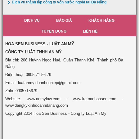
Dịch vụ thành lập công ty vốn nước ngoài tại Đà Nẵng
DỊCH VỤ
BÁO GIÁ
KHÁCH HÀNG
TUYỂN DỤNG
LIÊN HỆ
HOA SEN BUSINESS - LUẬT AN MỸ
CÔNG TY LUẬT TNHH AN MỸ
Địa chỉ: 206 Huỳnh Ngọc Huệ, Quận Thanh Khê, Thành phố Đà
Nẵng
Điện thoại: 0905 71 56 79
Email: luatanmy.doanhnghiep@gmail.com
Zalo: 0905715679
Website: www.anmylaw.com - www.ketoanhoasen.com -
www.dangkykinhdoanhdanang.com
Copyright 2014 Hoa Sen Business - Công ty Luật An Mỹ