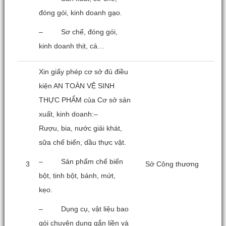
đóng gói, kinh doanh gạo.
– Sơ chế, đóng gói,
kinh doanh thịt, cá…
Xin giấy phép cơ sở đủ điều
kiện AN TOÀN VỆ SINH
THỰC PHẨM của Cơ sở sản
xuất, kinh doanh:–
Rượu, bia, nước giải khát,
sữa chế biến, dầu thực vật.
– Sản phẩm chế biến
3
Sở Công thương
bột, tinh bột, bánh, mứt,
kẹo.
– Dụng cụ, vật liệu bao
gói chuyên dụng gắn liền và