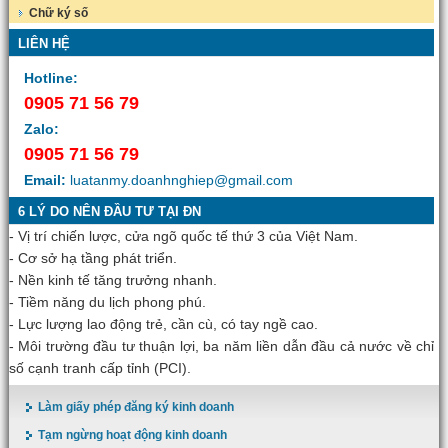
Chữ ký số
LIÊN HỆ
Hotline:
0905 71 56 79
Zalo:
0905 71 56 79
Email:
luatanmy.doanhnghiep@gmail.com
6 LÝ DO NÊN ĐẦU TƯ TẠI ĐN
- Vị trí chiến lược, cửa ngõ quốc tế thứ 3 của Việt Nam.
- Cơ sở hạ tầng phát triển.
- Nền kinh tế tăng trưởng nhanh.
- Tiềm năng du lịch phong phú.
- Lực lượng lao động trẻ, cần cù, có tay ngề cao.
- Môi trường đầu tư thuận lợi, ba năm liền dẫn đầu cả nước về chỉ
số cạnh tranh cấp tỉnh (PCI).
Làm giấy phép đăng ký kinh doanh
Tạm ngừng hoạt động kinh doanh